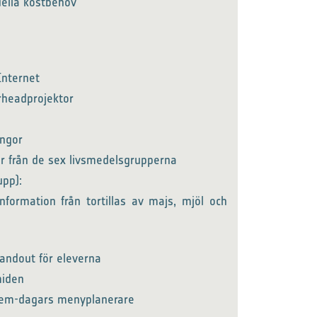
ella kostbehov
 Internet
erheadprojektor
ingor
r från de sex livsmedelsgrupperna
upp):
nformation från tortillas av majs, mjöl och
andout för eleverna
miden
 Fem-dagars menyplanerare