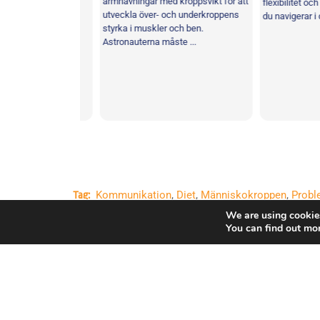
armhävningar med kroppsvikt för att
oordinationen,
flexibilitet och smi
utveckla över- och underkroppens
ansen och stärka
du navigerar i din ..
styrka i muskler och ben.
Astronauterna måste ...
Kommunikation
,
Diet
,
Människokroppen
,
Probl
Tag:
Lagarbete
We are using cookies
You can find out mo
Copyright © Europeiska rymdorganisationen. Alla rät