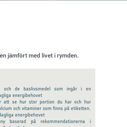
n jämfört med livet i rymden.
n och de baslivsmedel som ingår i en
agliga energibehovet
r att se hur stor portion du har och hur
kalcium och vitaminer som finns på etiketten.
a dagliga energibehovet
ny baserad på rekommendationerna i