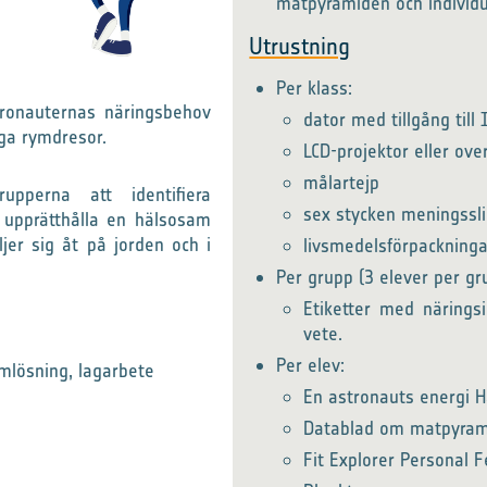
matpyramiden och individu
Utrustning
Per klass:
tronauternas näringsbehov
dator med tillgång till
nga rymdresor.
LCD-projektor eller ov
målartejp
perna att identifiera
sex stycken meningssl
upprätthålla en hälsosam
ljer sig åt på jorden och i
livsmedelsförpackninga
Per grupp (3 elever per gr
Etiketter med näringsi
vete.
Per elev:
mlösning, lagarbete
En astronauts energi H
Datablad om matpyra
Fit Explorer Personal