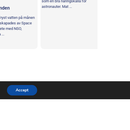
som en bra näringskälla för
astronauter. Mat ...
en
Rymdstenar o
nedslagskratr
t vatten på månen
Ditt uppdrag: Ska
pades av Space
kratrar! Denna re
 med NSO,
Space Expo i sam
Nederländerna 202
Accept