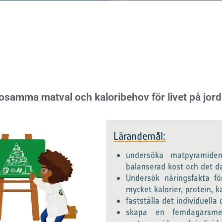
samma matval och kaloribehov för livet på jorde
Lärandemål:
undersöka matpyramide
balanserad kost och det d
Undersök näringsfakta fö
mycket kalorier, protein, 
fastställa det individuell
skapa en femdagarsme