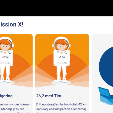
ission X!
ring
26,2 med Tim
som vrider hjärnan
Ditt uppdragSamla ihop totalt 42 km
 hjälp av din
som lag, enskild person eller familj...