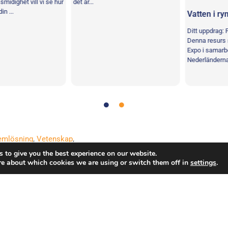
dighet vill vi se hur
det är...
.
Vatten i rymd
Ditt uppdrag: Frys
Denna resurs ska
Expo i samarbete
Nederländerna ...
emlösning
,
Vetenskap
,
 to give you the best experience on our website.
re about which cookies we are using or switch them off in
settings
.
tigheter förbehållna.