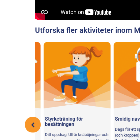
Utforska fler aktiviteter inom M
Roll
Styrketräning för
Smidig navige
besättningen
 en serie
Dags för ett spel 
Ditt uppdrag: Utför knäböjningar och
rken för att
(och kroppen)! Med