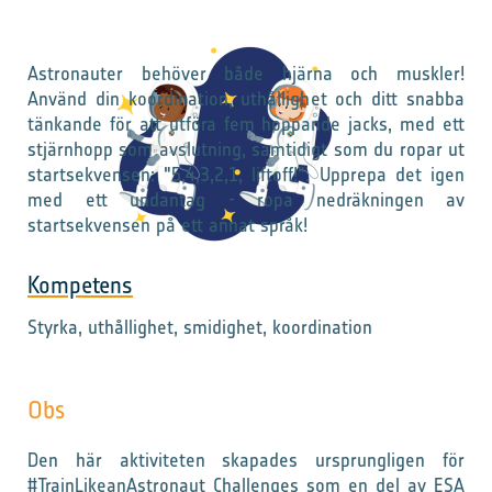
Astronauter behöver både hjärna och muskler!
Använd din koordination, uthållighet och ditt snabba
tänkande för att utföra fem hoppande jacks, med ett
stjärnhopp som avslutning, samtidigt som du ropar ut
startsekvensen: "5,4,3,2,1, liftoff!". Upprepa det igen
med ett undantag - ropa nedräkningen av
startsekvensen på ett annat språk!
Kompetens
Styrka, uthållighet, smidighet, koordination
Obs
Den här aktiviteten skapades ursprungligen för
#TrainLikeanAstronaut Challenges som en del av ESA