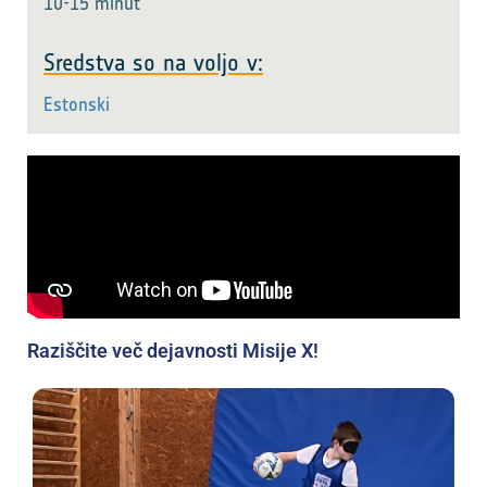
10-15 minut
Sredstva so na voljo v:
Estonski
Raziščite več dejavnosti Misije X!