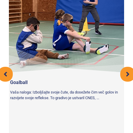
Ub
Va
Goalball
lah
Vaša naloga: Izboljšajte svoje čute, da dosežete čim več golov in
razvijete svoje reflekse. To gradivo je ustvaril CNES, ...
in