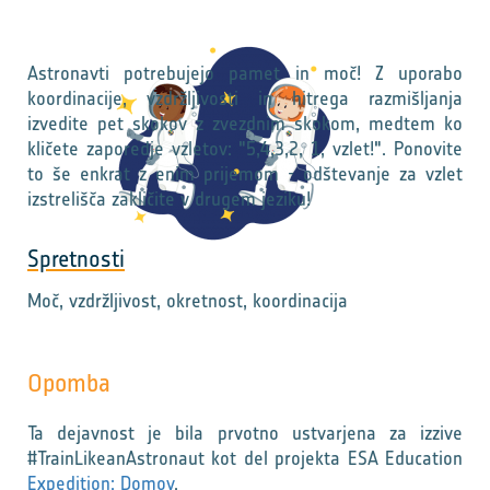
Astronavti potrebujejo pamet in moč! Z uporabo
koordinacije, vzdržljivosti in hitrega razmišljanja
izvedite pet skokov z zvezdnim skokom, medtem ko
kličete zaporedje vzletov: "5,4,3,2, 1, vzlet!". Ponovite
to še enkrat z enim prijemom - odštevanje za vzlet
izstrelišča zakličite v drugem jeziku!
Spretnosti
Moč, vzdržljivost, okretnost, koordinacija
Opomba
Ta dejavnost je bila prvotno ustvarjena za izzive
#TrainLikeanAstronaut kot del projekta ESA Education
Expedition: Domov
.