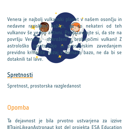
Venera je najbolj vulkanski planet v našem osončju in
nedavne raziskave kažejo, da so nekateri od teh
vulkanov še vedno aktivni. Predstavljajte si, da ste na
površju Venere - obkroženi z bruhajočimi vulkani! Z
astrološko spretnostjo in prostorskim zavedanjem
previdno krmarite nazaj v domačo bazo, ne da bi se
dotaknili tal lave.
Spretnosti
Spretnost, prostorska razgledanost
Opomba
Ta dejavnost je bila prvotno ustvarjena za izzive
#TrainLikeanAstronaut kot del projekta ESA Education