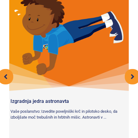
Izgradnja jedra astronavta
Hi
o
Vaše poslanstvo: Izvedite poveljniški krč in pilotsko desko, da
Ča
izboljšate moč trebušnih in hrbtnih mišic. Astronavti v ...
svo