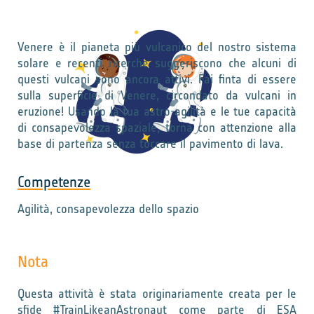
Venere è il pianeta più vulcanico del nostro sistema
solare e recenti ricerche suggeriscono che alcuni di
questi vulcani sono ancora attivi. Fai finta di essere
sulla superficie di Venere, circondato da vulcani in
eruzione! Usando la tua astro-agilità e le tue capacità
di consapevolezza spaziale, torna con attenzione alla
base di partenza senza toccare il pavimento di lava.
Competenze
Agilità, consapevolezza dello spazio
Nota
Questa attività è stata originariamente creata per le
sfide #TrainLikeanAstronaut come parte di ESA