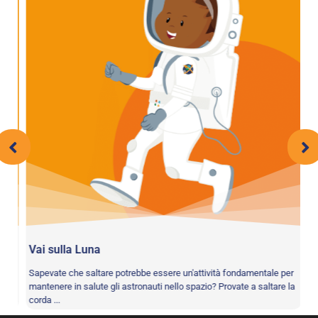
Vai sulla Luna
Al
le.
Sapevate che saltare potrebbe essere un'attività fondamentale per
La
mantenere in salute gli astronauti nello spazio? Provate a saltare la
pe
corda ...
mu