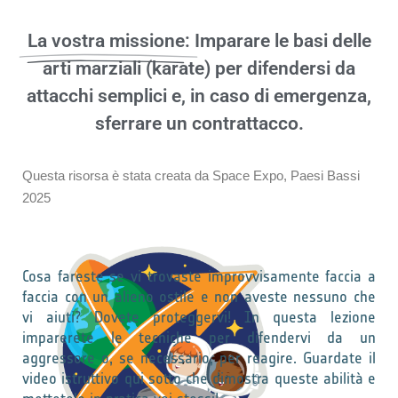
La vostra missione:
Imparare le basi delle
arti marziali (karate) per difendersi da
attacchi semplici e, in caso di emergenza,
sferrare un contrattacco.
Questa risorsa è stata creata da Space Expo, Paesi Bassi
2025
Cosa fareste se vi trovaste improvvisamente faccia a
faccia con un alieno ostile e non aveste nessuno che
vi aiuti? Dovete proteggervi! In questa lezione
imparerete le tecniche per difendervi da un
aggressore o, se necessario, per reagire. Guardate il
video istruttivo qui sotto che dimostra queste abilità e