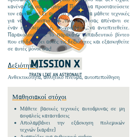
κανέναν να σας βοηθήσει; Πρέπει να προστατεύσετε
τον εαυτό σας! Σε αυτό το μάθημα, θα μάθετε τεχνικές
για να υπερασπιστείτε τον εαυτό σας απέναντι σε
έναν επιτιθέμενο ή, αν χρειαστεί, να αντεπιτεθείτε.
Παρακολουθήστε το παρακάτω εκπαιδευτικό βίντεο
που επιδεικνύει αυτές τις δεξιότητες και εξασκηθείτε
σε αυτές μόνοι σας!
Δεξιότητες
Ανθεκτικότητα, αθλητικό πνεύμα, αυτοπεποίθηση
Μαθησιακοί στόχοι
Μάθετε βασικές τεχνικές αυτοάμυνας σε μη
ασφαλείς καταστάσεις
Απολαμβάνει την εξάσκηση πολεμικών
τεχνών (καράτε)
Αναπτύξτε μια ανθεκτική στάση