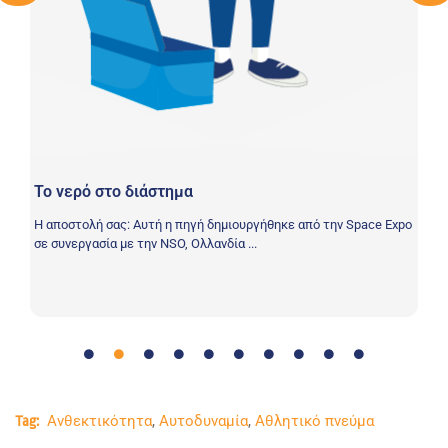
ού
ούν
Π
Η 
Το νερό στο διάστημα
χρ
τη
Η αποστολή σας: Αυτή η πηγή δημιουργήθηκε από την Space Expo
σε συνεργασία με την NSO, Ολλανδία ...
Ανθεκτικότητα
,
Αυτοδυναμία
,
Αθλητικό πνεύμα
Tag: