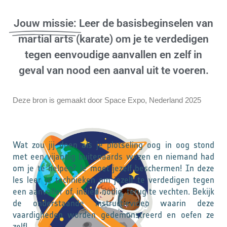
Jouw missie:
Leer de basisbeginselen van
martial arts (karate) om je te verdedigen
tegen eenvoudige aanvallen en zelf in
geval van nood een aanval uit te voeren.
Deze bron is gemaakt door Space Expo, Nederland 2025
Wat zou jij doen als je plotseling oog in oog stond
met een vijandig buitenaards wezen en niemand had
om je te helpen? Je moet jezelf beschermen! In deze
les leer je technieken om jezelf te verdedigen tegen
een aanvaller of, indien nodig, terug te vechten. Bekijk
de onderstaande instructievideo waarin deze
vaardigheden worden gedemonstreerd en oefen ze
zelf!