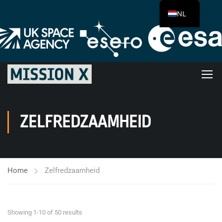
NL
ZELFREDZAAMHEID
Home
Zelfredzaamheid
Showing 1-10 of 50 results