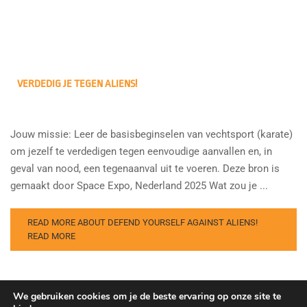
VERDEDIG JE TEGEN ALIENS!
Jouw missie: Leer de basisbeginselen van vechtsport (karate)
om jezelf te verdedigen tegen eenvoudige aanvallen en, in
geval van nood, een tegenaanval uit te voeren. Deze bron is
gemaakt door Space Expo, Nederland 2025 Wat zou je ...
READ MORE ABOUT DEFEND YOURSELF AGAINST ALIENS!
READ MORE
We gebruiken cookies om je de beste ervaring op onze site te