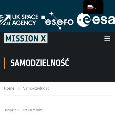
PL
SAMODZIELNOŚĆ
Home
Samodzielność
Showing 1-10 of 50 results