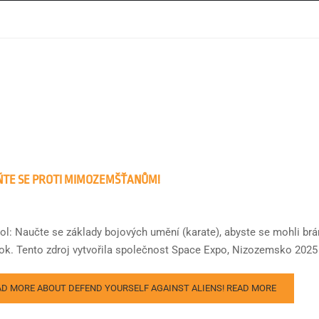
TE SE PROTI MIMOZEMŠŤANŮM!
ol: Naučte se základy bojových umění (karate), abyste se mohli br
tok. Tento zdroj vytvořila společnost Space Expo, Nizozemsko 2025 
AD MORE ABOUT DEFEND YOURSELF AGAINST ALIENS!
READ MORE