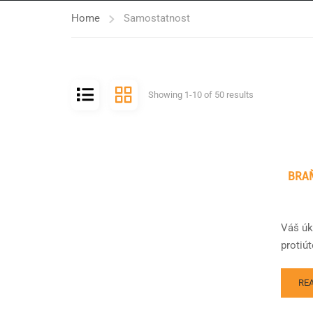
Home
Samostatnost
Showing 1-10 of 50 results
BRAŇ
Váš úk
protiú
RE