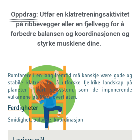
Oppdrag:
Utfør en klatretreningsaktivitet
på ribbevegger eller en fjellvegg for å
forbedre balansen og koordinasjonen og
styrke musklene dine.
Romfarere i en lang fremtid må kanskje være gode og
stabile klatrere for å utforske fjellrike landskap på
planeter i vårt solsystem, som de imponerende
vulkanene på Mars-overflaten.
Ferdigheter
Smidighet, balanse, koordinasjon
Læringsmål