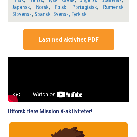
Finsk
,
Fransk
,
Tysk
,
Gresk
,
Ungarsk
,
Italiensk
,
Japansk
,
Norsk
,
Polsk
,
Portugisisk
,
Rumensk
,
Slovensk
,
Spansk
,
Svensk,
Tyrkisk
Last ned aktivitet PDF
Utforsk flere Mission X-aktiviteter!