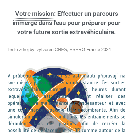
Votre mission:
Effectuer un parcours
immergé dans l'eau pour préparer pour
votre future sortie extravéhiculaire.
Tento zdroj byl vytvořen CNES, ESERO France 2024
V průběhu jejich pobytu se astronauti připravují na
své mise v prostoru mezinárodní stanice. Ces sorties
extravéhiculaires durent plusieurs heures durant
lequelles les astronautes doivent réaliser des
opérations de maintenance en impesanteur et avec
une combinaison spatiale très encombrante. Afin de
simuler au mieux ces conditions, les entrainements se
déroulent dans des piscines afin de recréer la
possibilité de déplacement en 3D comme autour de la