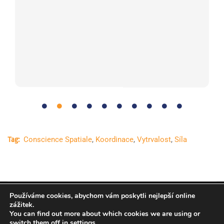
Vo
Vá
sp
Conscience Spatiale
,
Koordinace
,
Vytrvalost
,
Síla
Tag:
Používáme cookies, abychom vám poskytli nejlepší online
Copyright © Evropská kosmická agentura (ESA). Všechna
zážitek.
You can find out more about which cookies we are using or
práva vyhrazena.
switch them off in
settings
.