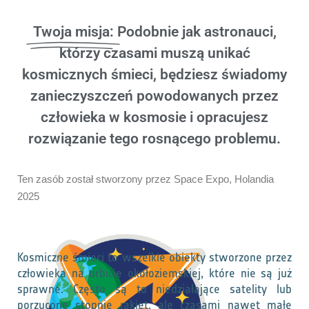
Twoja misja:
Podobnie jak astronauci,
którzy czasami muszą unikać
kosmicznych śmieci, będziesz świadomy
zanieczyszczeń powodowanych przez
człowieka w kosmosie i opracujesz
rozwiązanie tego rosnącego problemu.
Ten zasób został stworzony przez Space Expo, Holandia
2025
Kosmiczne śmieci to wszelkie obiekty stworzone przez
człowieka na orbicie okołoziemskiej, które nie są już
sprawne. Często są to niedziałające satelity lub
porzucone stopnie rakiet, ale czasami nawet małe