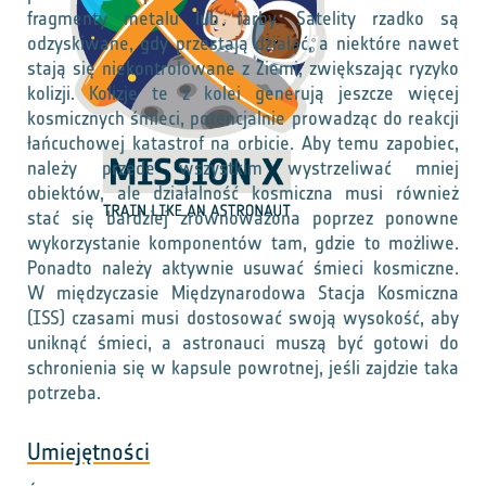
fragmenty metalu lub farby. Satelity rzadko są
odzyskiwane, gdy przestają działać, a niektóre nawet
stają się niekontrolowane z Ziemi, zwiększając ryzyko
kolizji. Kolizje te z kolei generują jeszcze więcej
kosmicznych śmieci, potencjalnie prowadząc do reakcji
łańcuchowej katastrof na orbicie. Aby temu zapobiec,
należy przede wszystkim wystrzeliwać mniej
obiektów, ale działalność kosmiczna musi również
stać się bardziej zrównoważona poprzez ponowne
wykorzystanie komponentów tam, gdzie to możliwe.
Ponadto należy aktywnie usuwać śmieci kosmiczne.
W międzyczasie Międzynarodowa Stacja Kosmiczna
(ISS) czasami musi dostosować swoją wysokość, aby
uniknąć śmieci, a astronauci muszą być gotowi do
schronienia się w kapsule powrotnej, jeśli zajdzie taka
potrzeba.
Umiejętności