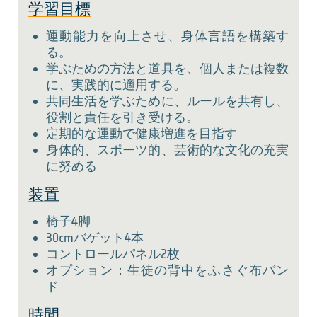
学習目標
運動能力を向上させ、身体言語を構築す
る。
学ぶための方法と道具を、個人または複数
に、実践的に適用する。
共同生活を学ぶために、ルールを共有し、
役割と責任を引き受ける。
定期的な運動で健康増進を目指す
身体的、スポーツ的、芸術的な文化の充実
に努める
装置
椅子4脚
30cmバゲット4本
コントロールパネル2枚
オプション：生徒の背中をふさぐ布バン
ド
時間