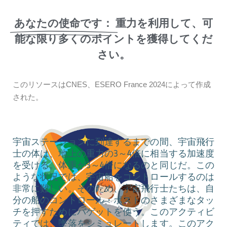
あなたの使命です：
重力を利用して、可
能な限り多くのポイントを獲得してくだ
さい。
このリソースはCNES、ESERO France 2024によって作成
された。
宇宙ステーションに到達するまでの間、宇宙飛行
士の体は、地上の重力の3～4倍に相当する加速度
を受ける。体重が3～4倍になるのと同じだ。この
ような状況では、宇宙船をコントロールするのは
非常に難しい。そのため、宇宙飛行士たちは、自
分の船のコントロール・ポストのさまざまなタッ
チを押すためにバゲットを使う。このアクティビ
ティでは、墜落をシミュレートします。このアク