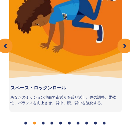
スペース・ロックンロール
テ
あなたのミッション地面で宙返りを繰り返し、体の調整、柔軟
あ
も
性、バランスを向上させ、背中、腰、背中を強化する。
4