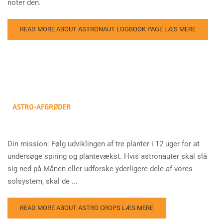
noter den.
READ MORE ABOUT ASTRONAUT LOGBOOK PAGE
LÆS MERE
ASTRO-AFGRØDER
Din mission: Følg udviklingen af tre planter i 12 uger for at
undersøge spiring og plantevækst. Hvis astronauter skal slå
sig ned på Månen eller udforske yderligere dele af vores
solsystem, skal de ...
READ MORE ABOUT ASTRO CROPS
LÆS MERE