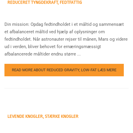
REDUCERET TYNGDEKRAFT, FEDTFATTIG
Din mission: Opdag fedtindholdet i et måltid og sammensæt
et afbalanceret måltid ved hjælp af oplysninger om
fedtindholdet. Når astronauter rejser til månen, Mars og videre
ud i verden, bliver behovet for ernæringsmæssigt
afbalancerede måltider endnu større ...
READ MORE ABOUT REDUCED GRAVITY, LOW-FAT
LÆS MERE
LEVENDE KNOGLER, STÆRKE KNOGLER