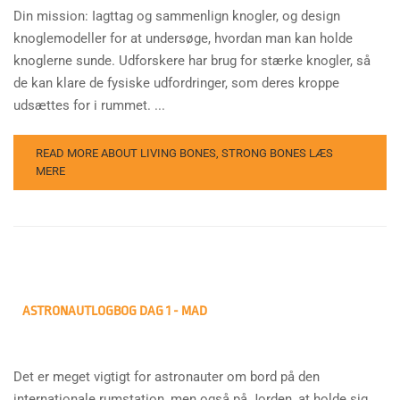
Din mission: Iagttag og sammenlign knogler, og design
knoglemodeller for at undersøge, hvordan man kan holde
knoglerne sunde. Udforskere har brug for stærke knogler, så
de kan klare de fysiske udfordringer, som deres kroppe
udsættes for i rummet. ...
READ MORE ABOUT LIVING BONES, STRONG BONES
LÆS
MERE
ASTRONAUTLOGBOG DAG 1 - MAD
Det er meget vigtigt for astronauter om bord på den
internationale rumstation, men også på Jorden, at holde sig