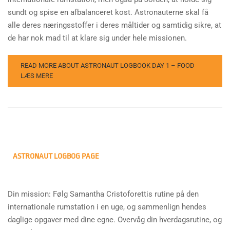
sundt og spise en afbalanceret kost. Astronauterne skal få
alle deres næringsstoffer i deres måltider og samtidig sikre, at
de har nok mad til at klare sig under hele missionen.
READ MORE ABOUT ASTRONAUT LOGBOOK DAY 1 – FOOD
LÆS MERE
ASTRONAUT LOGBOG PAGE
Din mission: Følg Samantha Cristoforettis rutine på den
internationale rumstation i en uge, og sammenlign hendes
daglige opgaver med dine egne. Overvåg din hverdagsrutine, og