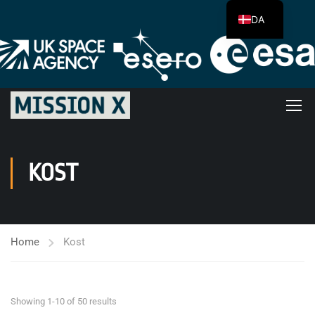
DA
KOST
Home
Kost
Showing 1-10 of 50 results