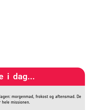
 i dag...
m dagen: morgenmad, frokost og aftensmad. De
er hele missionen.