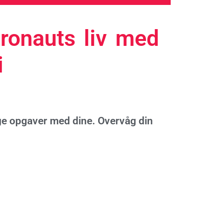
tronauts liv med
i
ge opgaver med dine. Overvåg din