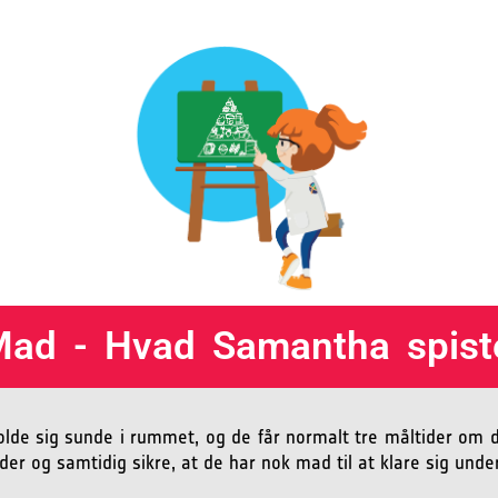
ad - Hvad Samantha spiste
holde sig sunde i rummet, og de får normalt tre måltider o
ider og samtidig sikre, at de har nok mad til at klare sig und