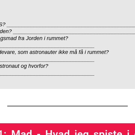
 ISS? _________________________________________
jorden? _______________________________________
ingsmad fra Jorden i rummet?
________________________________
evare, som astronauter ikke må få i rummet?
________________________________
 astronaut og hvorfor?
________________________________
: Mad - Hvad jeg spiste i 