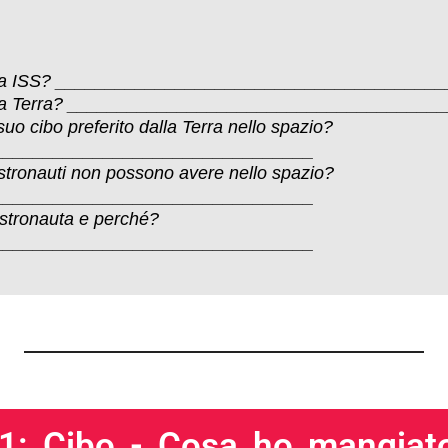
a sulla ISS? ____________________________________
a sulla Terra? ___________________________________
o cibo preferito dalla Terra nello spazio?
________________________________
 astronauti non possono avere nello spazio?
________________________________
astronauta e perché?
________________________________
1: Cibo - Cosa ho mangiato