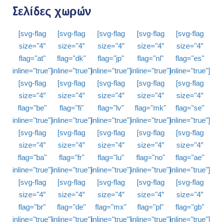
Σελίδες χωρών
[svg-flag
[svg-flag
[svg-flag
[svg-flag
[svg-flag
size="4″
size="4″
size="4″
size="4″
size="4″
flag="at"
flag="dk"
flag="jp"
flag="nl"
flag="es"
inline="true"]
inline="true"]
inline="true"]
inline="true"]
inline="true"]
[svg-flag
[svg-flag
[svg-flag
[svg-flag
[svg-flag
size="4″
size="4″
size="4″
size="4″
size="4″
flag="be"
flag="fi"
flag="lv"
flag="mk"
flag="se"
inline="true"]
inline="true"]
inline="true"]
inline="true"]
inline="true"]
[svg-flag
[svg-flag
[svg-flag
[svg-flag
[svg-flag
size="4″
size="4″
size="4″
size="4″
size="4″
flag="ba"
flag="fr"
flag="lu"
flag="no"
flag="ae"
inline="true"]
inline="true"]
inline="true"]
inline="true"]
inline="true"]
[svg-flag
[svg-flag
[svg-flag
[svg-flag
[svg-flag
size="4″
size="4″
size="4″
size="4″
size="4″
flag="br"
flag="de"
flag="mx"
flag="pl"
flag="gb"
inline="true"]
inline="true"]
inline="true"]
inline="true"]
inline="true"]