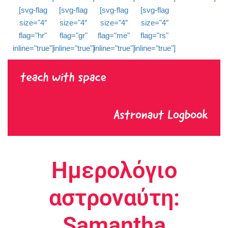
[svg-flag
[svg-flag
[svg-flag
[svg-flag
size="4″
size="4″
size="4″
size="4″
flag="hr"
flag="gr"
flag="me"
flag="rs"
inline="true"]
inline="true"]
inline="true"]
inline="true"]
Ημερολόγιο
αστροναύτη:
Samantha