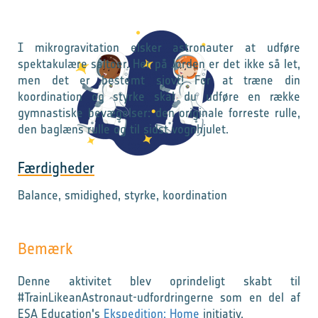
I mikrogravitation elsker astronauter at udføre
spektakulære saltoer. Her på Jorden er det ikke så let,
men det er bestemt sjovt! For at træne din
koordination og styrke skal du udføre en række
gymnastiske bevægelser: den originale forreste rulle,
den baglæns rulle og til sidst vognhjulet.
Færdigheder
Balance, smidighed, styrke, koordination
Bemærk
Denne aktivitet blev oprindeligt skabt til
#TrainLikeanAstronaut-udfordringerne som en del af
ESA Education's
Ekspedition: Home
initiativ.