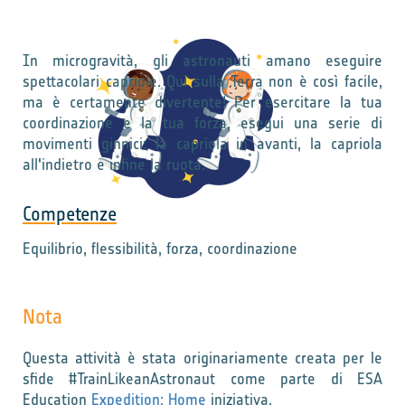
In microgravità, gli astronauti amano eseguire
spettacolari capriole. Qui sulla Terra non è così facile,
ma è certamente divertente! Per esercitare la tua
coordinazione e la tua forza, esegui una serie di
movimenti ginnici: la capriola in avanti, la capriola
all'indietro e infine la ruota.
Competenze
Equilibrio, flessibilità, forza, coordinazione
Nota
Questa attività è stata originariamente creata per le
sfide #TrainLikeanAstronaut come parte di ESA
Education
Expedition: Home
iniziativa.