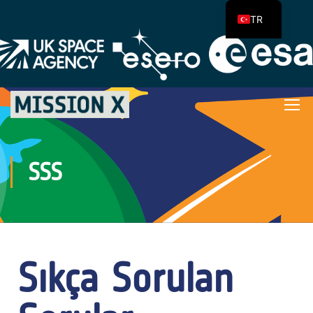
TR
SSS
Sıkça Sorulan