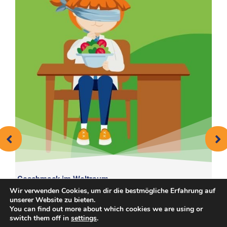
Geschmack im Weltraum
Sp
Wir verwenden Cookies, um dir die bestmögliche Erfahrung auf
son
Dein Auftrag: Erforsche die Geschmacksempfindungen auf der
De
unserer Website zu bieten.
Zunge und experimentiere, um herauszufinden, welche Sinne den
Kr
You can find out more about which cookies we are using or
Geschmack beeinflussen. Für Astronaut*innen sind alle ihre ...
Me
switch them off in
settings
.