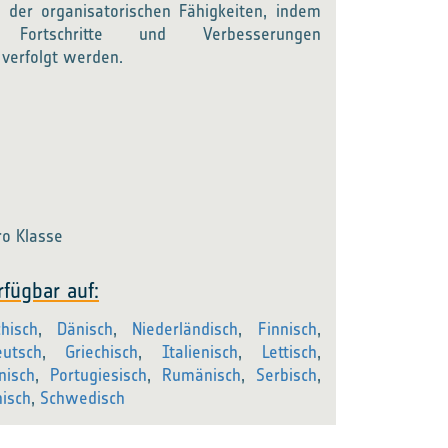
 der organisatorischen Fähigkeiten, indem
n, Fortschritte und Verbesserungen
 verfolgt werden.
ro Klasse
rfügbar auf:
hisch
,
Dänisch
,
Niederländisch
,
Finnisch
,
eutsch
,
Griechisch
,
Italienisch
,
Lettisch
,
nisch
,
Portugiesisch
,
Rumänisch
,
Serbisch
,
isch
,
Schwedisch