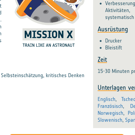
Verbesserung
t
Aktivitäte
d
systematisch
.
n
Ausrüstung
n
s
Drucker
Bleistift
Zeit
15-30 Minuten p
 Selbsteinschätzung, kritisches Denken
Unterlagen ve
Englisch
,
Tschec
Französisch
,
D
Norwegisch
,
Pol
Slowenisch
,
Span