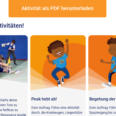
Aktivität als PDF herunterladen
ivitäten!
Peak hebt ab!
Begehung der 
härfe deine
sten Tore zu
Dein Auftrag: Führe eine Aktivität
Dein Auftrag: Führ
e Reflexe zu
durch, die Kniebeugen, Liegestütze
Spaziergang bis z
e Ressource wurde