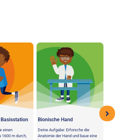
Basisstation
Bionische Hand
Agility-Astro
e einen
Deine Aufgabe: Erforsche die
Dein Auftrag: Abso
u 1600 m durch,
Anatomie der Hand und baue eine
Geschicklichkeits