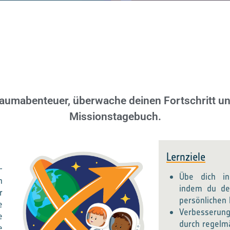
aumabenteuer, überwache deinen Fortschritt und
Missionstagebuch.
Lernziele
-
Übe dich in 
h
indem du de
r
persönlichen F
e
Verbesserung
e
durch regelm
e