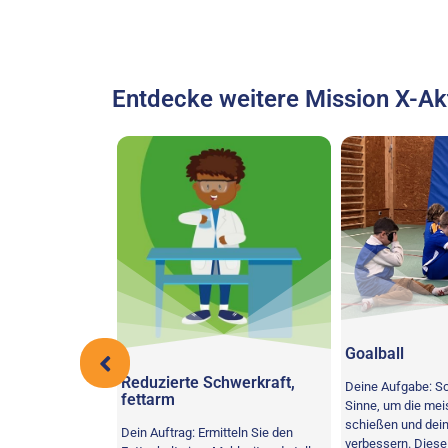
Entdecke weitere Mission X-Akt
Goalball
um Mond!
Reduzierte Schwerkraft,
Deine Aufgabe: Sc
fettarm
Sinne, um die mei
e ein
schießen und dein
Dein Auftrag: Ermitteln Sie den
 einem Seil durch,
verbessern. Dies