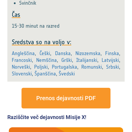
Svinčnik
Čas
15-30 minut na razred
Sredstva so na voljo v:
Angleščina
,
Češki
,
Danska
,
Nizozemska
,
Finska
,
Francoski
,
Nemščina
,
Grški
,
Italijanski
,
Latvijski
,
Norveški
,
Poljski
,
Portugalska
,
Romunski
,
Srbski
,
Slovenski
,
Španščina
,
Švedski
Prenos dejavnosti PDF
Raziščite več dejavnosti Misije X!