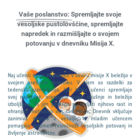
Vaše poslanstvo:
Spremljajte svoje
vesoljske pustolovščine, spremljajte
napredek in razmišljajte o svojem
potovanju v dnevniku Misija X.
Naj učenci svoje dejavnosti v okviru misije X beležijo v
svojem osebnem dnevniku. V njem so razdelki za
tedenska razmišljanja, kjer lahko učenci spremljajo
svoj napredek, ocenjujejo svoje izkušnje in beležijo
izboljšave. To jim pomaga spremljati njihovo rast in
ohranjati motivacijo ves čas misije. Dnevnik vključuje
zanimiva dejstva o vesolju, ki mladim učencem
pomagajo razumeti resničnost vesoljskih potovanj in
življenje astronavtov.