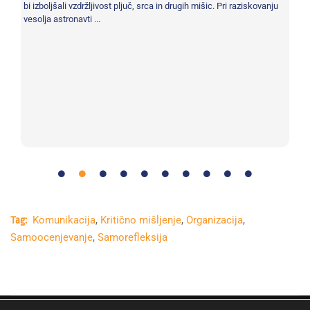
bi izboljšali vzdržljivost pljuč, srca in drugih mišic. Pri raziskovanju
nah
vesolja astronavti ...
Komunikacija
,
Kritično mišljenje
,
Organizacija
,
Tag:
Samoocenjevanje
,
Samorefleksija