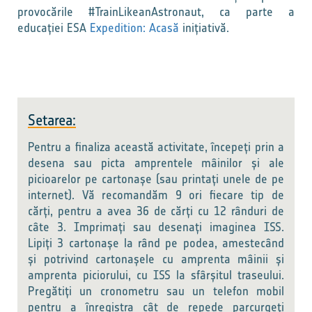
provocările #TrainLikeanAstronaut, ca parte a
educației ESA
Expedition: Acasă
inițiativă.
Setarea:
Pentru a finaliza această activitate, începeți prin a
desena sau picta amprentele mâinilor și ale
picioarelor pe cartonașe (sau printați unele de pe
internet). Vă recomandăm
9 ori fiecare tip de
cărți, pentru a avea 36 de cărți cu 12 rânduri de
câte 3.
Imprimați sau desenați imaginea ISS.
Lipiți 3 cartonașe la rând pe podea, amestecând
și potrivind cartonașele cu amprenta mâinii și
amprenta piciorului, cu ISS la sfârșitul traseului.
Pregătiți un cronometru sau un telefon mobil
pentru a înregistra cât de repede parcurgeți