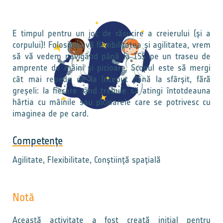
E timpul pentru un joc de răsucire a creierului (și a
corpului)! Folosindu-vă flexibilitatea și agilitatea, vrem
să vă vedem navigând până la ISS pe un traseu de
amprente de mâini și picioare. Scopul este să mergi
cât mai repede de la început până la sfârșit, fără
greșeli: la fiecare rând trebuie să atingi întotdeauna
hârtia cu mâinile sau picioarele care se potrivesc cu
imaginea de pe card.
Competențe
Agilitate, Flexibilitate, Conștiință spațială
Notă
Această activitate a fost creată inițial pentru