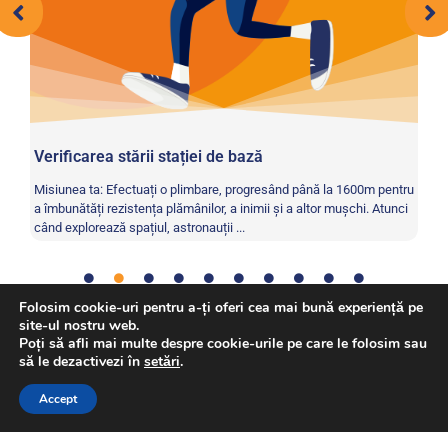
Verificarea stării stației de bază
Sa
te
Misiunea ta: Efectuați o plimbare, progresând până la 1600m pentru
Ști
a îmbunătăți rezistența plămânilor, a inimii și a altor mușchi. Atunci
me
când explorează spațiul, astronauții ...
coa
Folosim cookie-uri pentru a-ți oferi cea mai bună experiență pe
site-ul nostru web.
Poți să afli mai multe despre cookie-urile pe care le folosim sau
Activitate bonus
,
Fizic
Tag:
să le dezactivezi în
setări
.
Accept