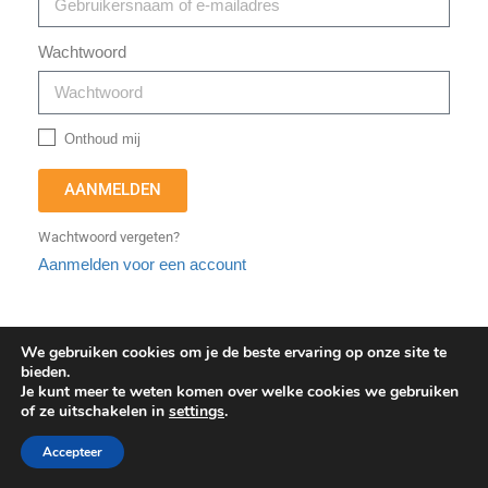
Wachtwoord
Onthoud mij
AANMELDEN
Wachtwoord vergeten?
Aanmelden voor een account
We gebruiken cookies om je de beste ervaring op onze site te
bieden.
Je kunt meer te weten komen over welke cookies we gebruiken
of ze uitschakelen in
settings
.
Copyright © Europees Ruimteagentschap. Alle rechten
voorbehouden.
Accepteer