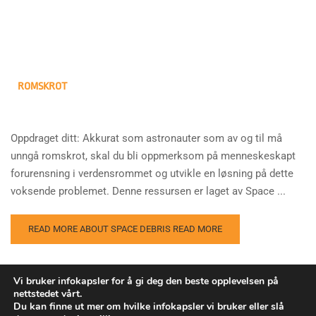
ROMSKROT
Oppdraget ditt: Akkurat som astronauter som av og til må
unngå romskrot, skal du bli oppmerksom på menneskeskapt
forurensning i verdensrommet og utvikle en løsning på dette
voksende problemet. Denne ressursen er laget av Space ...
READ MORE ABOUT SPACE DEBRIS
READ MORE
Vi bruker infokapsler for å gi deg den beste opplevelsen på
nettstedet vårt.
Du kan finne ut mer om hvilke infokapsler vi bruker eller slå