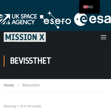
NO
BEVISSTHET
Home
Bevissthet
Showing 1-10 of 50 results