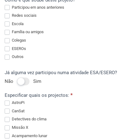
é
Participou em anos anteriores
o
Redes sociais
seu
Escola
papel
actual
Família ou amigos
como
Colegas
educador?
ESEROs
Outros
Outros
Já alguma vez participou numa atividade ESA/ESERO?
Não
Sim
Especificar quais os projectos:
*
AstroPi
CanSat
Detectives do clima
Missão X
Acampamento lunar