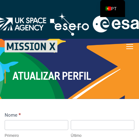
PT
ATUALIZAR PERFIL
Nome
*
Primeiro
Último
Primeiro
Último