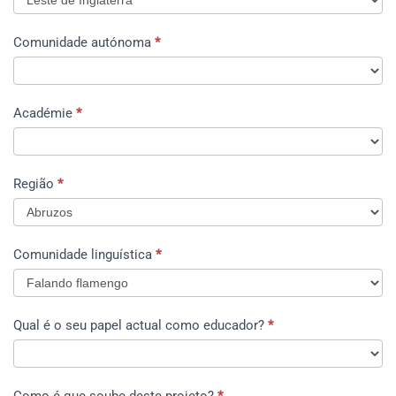
Unido
Comunidade autónoma
*
Académie
*
Região
*
Comunidade linguística
*
Qual é o seu papel actual como educador?
*
Qual
Como é que soube deste projeto?
*