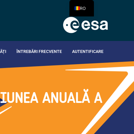
RO
ĂȚI
ÎNTREBĂRI FRECVENTE
AUTENTIFICARE
NIUNEA ANUALĂ A