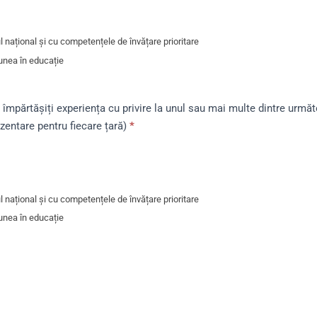
 național și cu competențele de învățare prioritare
iunea în educație
ă împărtășiți experiența cu privire la unul sau mai multe dintre următ
ezentare pentru fiecare țară)
*
 național și cu competențele de învățare prioritare
iunea în educație