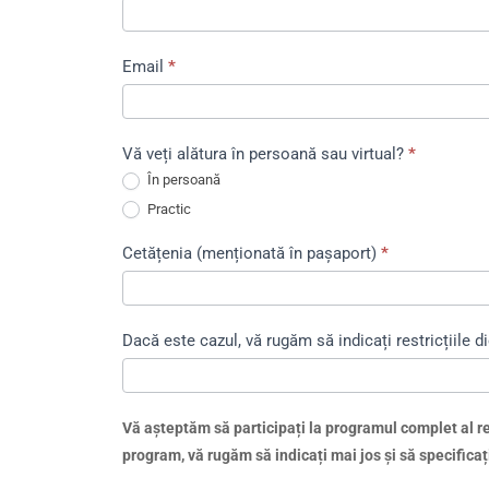
Email
*
Vă veți alătura în persoană sau virtual?
*
În persoană
Practic
Cetățenia (menționată în pașaport)
*
Dacă este cazul, vă rugăm să indicați restricțiile di
Vă așteptăm să participați la programul complet al reun
program, vă rugăm să indicați mai jos și să specificați 