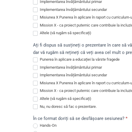
Implementarea învățământului primar
Implementarea învățământului secundar
Misiunea X Punerea în aplicare în raport cu curriculum-ul
Mission X - ca proiect puternic care contribuie la incluz
Altele (vă rugăm să specificați)
Altele (vă rugăm să specificați)
Ați fi dispus să susțineți o prezentare în care să v
dar vă rugăm să rețineți că veți avea cel mult o pr
Punerea în aplicare a educației la vârste fragede
Implementarea învățământului primar
Implementarea învățământului secundar
Misiunea X Punerea în aplicare în raport cu curriculum-ul
Mission X - ca proiect puternic care contribuie la incluz
Altele (vă rugăm să specificați)
Altele (vă rugăm să specificați)
Nu, nu doresc să fac o prezentare.
În ce format doriți să se desfășoare sesiunea?
*
Hands-On