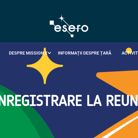
DESPRE MISSION X
INFORMAȚII DESPRE ȚARĂ
ACTIVIT
NREGISTRARE LA REU