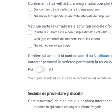
Confirmați că vă veți alătura programului complet
Da, confirm că voi participa la întregul program.
Nu, nu voi fi disponibil în anumite intervale de timp (vă 
Nu, nu voi fi disponibil în anumite intervale de timp (vă rugă
Veți lua parte la următoarele activități sociale ofe
Plimbare cu barca în Leiden (timp estimat: 17:30-18:30)
Cină (ora estimată de începere 19:00 în Leiden)
Nu, nici eu nu voi participa.
Confirm că am citit și sunt de acord cu
Notificare
caracter personal în vederea participării la reuni
Nu
Da
*Vă rugăm să rețineți că, în cazul în care nu vă dați acordul î
Sesiune de prezentare și discuții
Care subiect(e) de discuție vi s-ar părea interesant
Punerea în aplicare a educației la vârste fragede