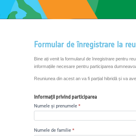
Formular de înregistrare la r
Bine ați venit la formularul de înregistrare pentru
informațiile necesare pentru participarea dumneavo
Reuniunea din acest an va fi parțial hibridă și va av
Reuniunea
Informații privind participarea
anuală
MX
Numele și prenumele
*
2025
Numele de familie
*