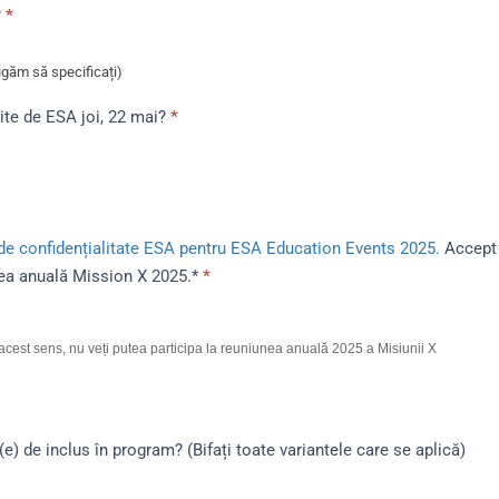
?
*
rugăm să specificați)
m să specificați)
rite de ESA joi, 22 mai?
*
 de confidențialitate ESA pentru ESA Education Events 2025.
Accept 
unea anuală Mission X 2025.*
*
n acest sens, nu veți putea participa la reuniunea anuală 2025 a Misiunii X
(e) de inclus în program? (Bifați toate variantele care se aplică)