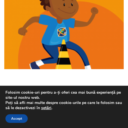
Folosim cookie-uri pentru a-ți oferi cea mai bună experiență pe
site-ul nostru web.
Poți să afli mai multe despre cookie-urile pe care le folosim sau
să le dezactivezi în
setări
.
Copyright © Agenția Spațială Europeană. Toate drepturile
rezervate.
Accept