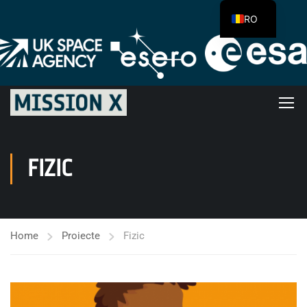
RO
FIZIC
Home
Proiecte
Fizic