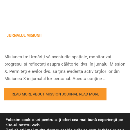
JURNALUL MISIUNII
Misiunea ta: Urmăriți-vă aventurile spațiale, monitorizați
progresul și reflectați asupra călătoriei dvs. în jurnalul Mission
X. Permiteți elevilor dvs. să țină evidența activităților lor din
Misiunea X în jurnalul lor personal. Acesta conține ...
READ MORE ABOUT MISSION JOURNAL
READ MORE
Folosim cookie-uri pentru a-ți oferi cea mai bună experiență pe
site-ul nostru web.