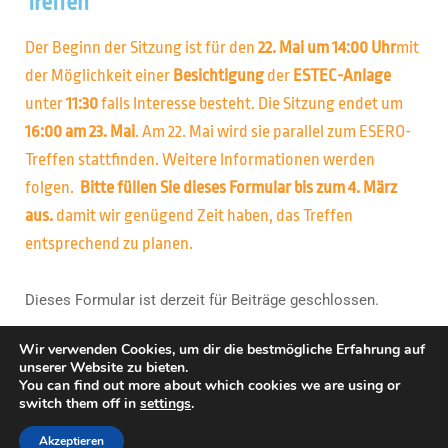
Treffen
Der Beginn der Sitzung ist für den
22. Mai um 14:00 Uhr
mit
der Möglichkeit einer
Besichtigung
der
ESTEC-Anlage
unter
11:30
falls Interesse besteht. Die Sitzung endet um
16:00 am 23. Mai
. Am 22. Mai wird sie parallel zum ESERO-
Treffen stattfinden. Weitere Informationen werden
folgen.
Bitte füllen Sie dieses Formular bis zum 4. März
aus.
damit wir genügend Zeit haben, das Treffen
entsprechend zu planen.
Dieses Formular ist derzeit für Beiträge geschlossen.
Wir verwenden Cookies, um dir die bestmögliche Erfahrung auf
unserer Website zu bieten.
You can find out more about which cookies we are using or
switch them off in
settings
.
Copyright © Europäische Weltraumorganisation. Alle Rechte
vorbehalten.
Akzeptieren