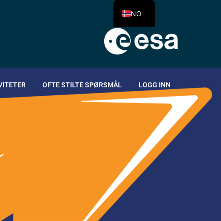
NO
VITETER
OFTE STILTE SPØRSMÅL
LOGG INN