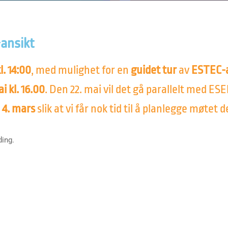
ansikt
l. 14:00
, med mulighet for en
guidet tur
av
ESTEC-
i kl. 16.00
. Den 22. mai vil det gå parallelt med E
 4. mars
slik at vi får nok tid til å planlegge møtet d
ding.