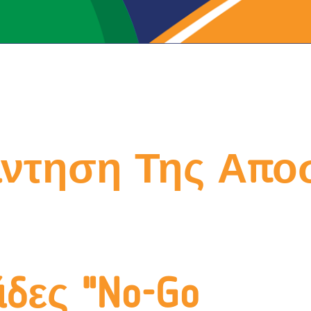
άντηση Της Απο
δες "No-Go