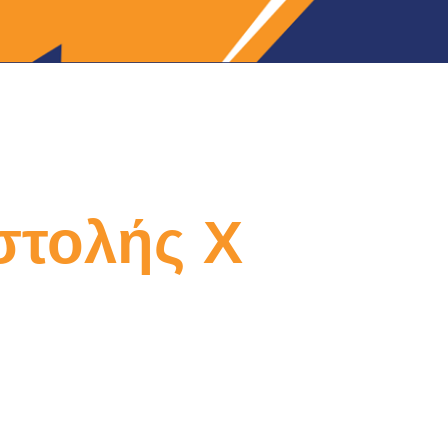
στολής Χ