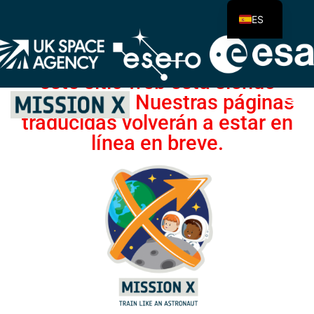
[rev_slider alias="home-page-1"][/rev_slider]
ES
Aviso (31/03/2022): la
funcionalidad de traducción de
este sitio web está siendo
actualizada. Nuestras páginas
traducidas volverán a estar en
línea en breve.