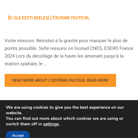
(EI OLE EESTI KEELES) L'ESCRIME FAUTEUIL
Votre mission: Résistez à la gravité pour marquer le plus de
points possible. Selle ressursi on loonud CNES, ESERO France
2024 Lors du décollage de la fusée les amenant jusqu'à la
station spatiale, le ...
READ MORE ABOUT L’ESCRIME FAUTEUIL
READ MORE
We are using cookies to give you the best experience on our
website.
You can find out more about which cookies we are using or
switch them off in
settings
.
Copyright © Euroopa Kosmoseagentuur. Kõik õigused
kaitstud.
Accept