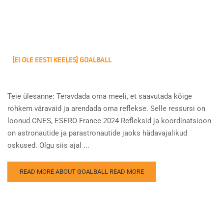
(EI OLE EESTI KEELES) GOALBALL
Teie ülesanne: Teravdada oma meeli, et saavutada kõige
rohkem väravaid ja arendada oma reflekse. Selle ressursi on
loonud CNES, ESERO France 2024 Refleksid ja koordinatsioon
on astronautide ja parastronautide jaoks hädavajalikud
oskused. Olgu siis ajal ...
READ MORE ABOUT GOALBALL
READ MORE