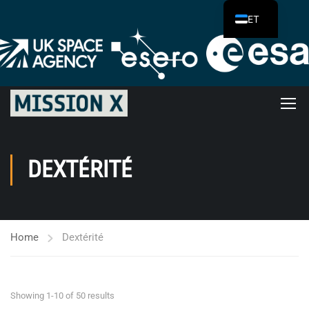
ET
DEXTÉRITÉ
Home
Dextérité
Showing 1-10 of 50 results