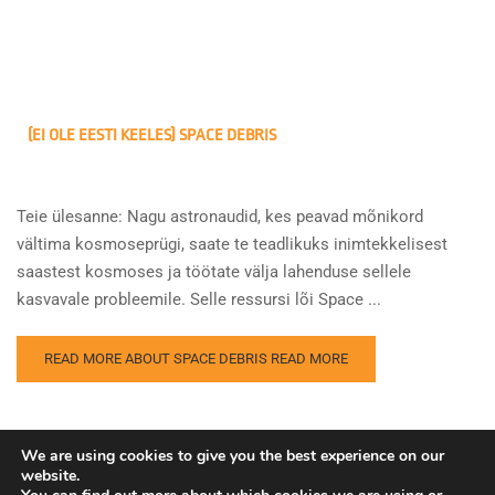
(EI OLE EESTI KEELES) SPACE DEBRIS
Teie ülesanne: Nagu astronaudid, kes peavad mõnikord
vältima kosmoseprügi, saate te teadlikuks inimtekkelisest
saastest kosmoses ja töötate välja lahenduse sellele
kasvavale probleemile. Selle ressursi lõi Space ...
READ MORE ABOUT SPACE DEBRIS
READ MORE
We are using cookies to give you the best experience on our
website.