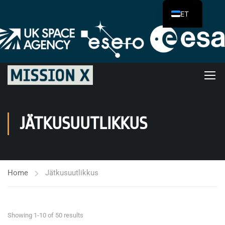
ET
JÄTKUSUUTLIKKUS
Home
Jätkusuutlikkus
Showing 1-10 of 50 results