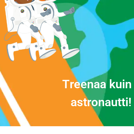
T
r
e
e
n
a
a
k
u
i
n
a
s
t
r
o
n
a
u
t
t
i
!