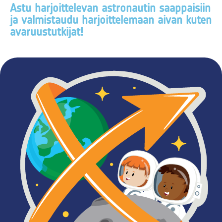
Astu harjoittelevan astronautin saappaisiin
ja valmistaudu harjoittelemaan aivan kuten
avaruustutkijat!