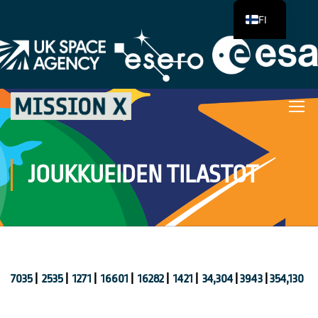
FI
JOUKKUEIDEN TILASTOT
7035
|
2535
|
1271
|
16601
|
16282
|
1421
|
34,304
|
3943
|
354,130