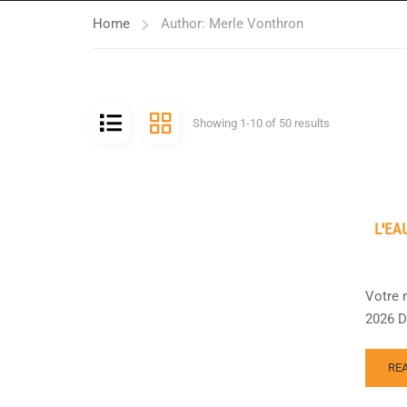
Home
Author: Merle Vonthron
Showing 1-10 of 50 results
L'EA
Votre 
2026 Da
RE