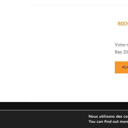
ROCH
Votre 
Bas 202
RE
Copyright © Agence spatiale européenne. Tous droit
Nous utilisons des coo
You can find out mor