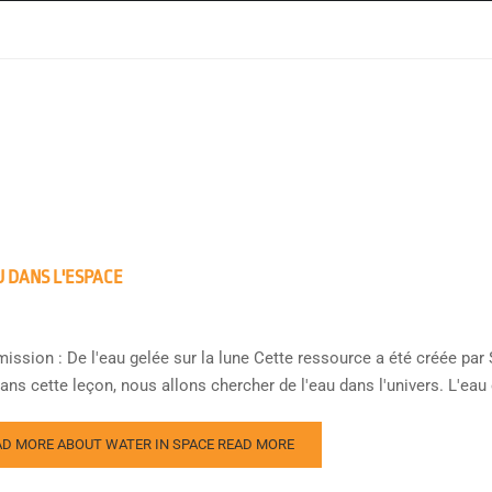
U DANS L'ESPACE
mission : De l'eau gelée sur la lune Cette ressource a été créée pa
ns cette leçon, nous allons chercher de l'eau dans l'univers. L'eau 
AD MORE ABOUT WATER IN SPACE
READ MORE