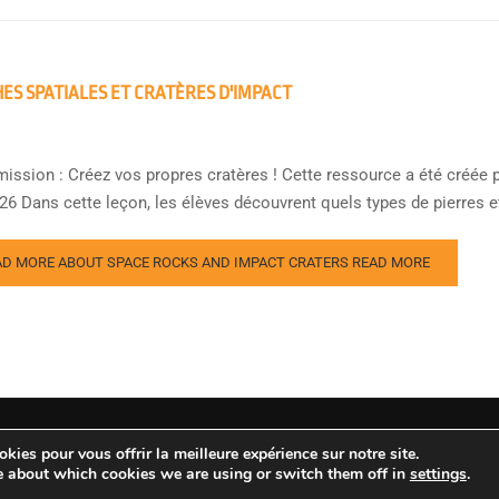
ES SPATIALES ET CRATÈRES D'IMPACT
mission : Créez vos propres cratères ! Cette ressource a été créée 
6 Dans cette leçon, les élèves découvrent quels types de pierres et 
AD MORE ABOUT SPACE ROCKS AND IMPACT CRATERS
READ MORE
s réservés.
kies pour vous offrir la meilleure expérience sur notre site.
e about which cookies we are using or switch them off in
settings
.