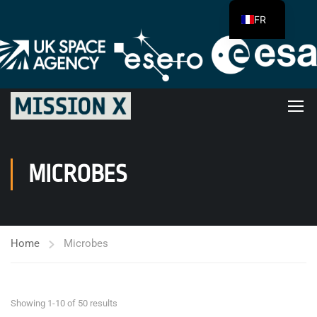
FR
MICROBES
Home
Microbes
Showing 1-10 of 50 results