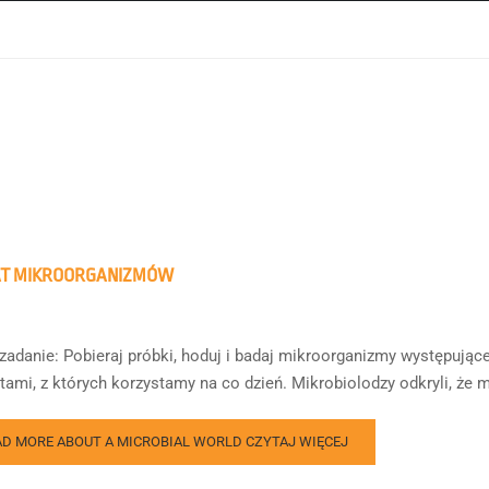
AT MIKROORGANIZMÓW
zadanie: Pobieraj próbki, hoduj i badaj mikroorganizmy występując
tami, z których korzystamy na co dzień. Mikrobiolodzy odkryli, że
AD MORE ABOUT A MICROBIAL WORLD
CZYTAJ WIĘCEJ