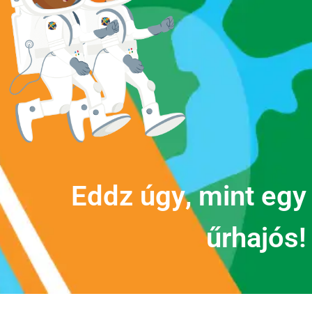
E
d
d
z
ú
g
y
,
m
i
n
t
e
g
y
ű
r
h
a
j
ó
s
!