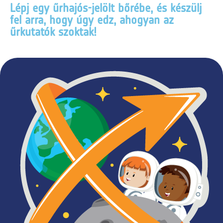
Lépj egy űrhajós-jelölt bőrébe, és készülj
fel arra, hogy úgy edz, ahogyan az
űrkutatók szoktak!