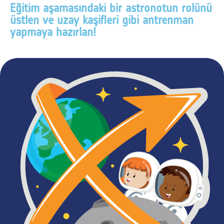
Eğitim aşamasındaki bir astronotun rolünü
üstlen ve uzay kaşifleri gibi antrenman
yapmaya hazırlan!