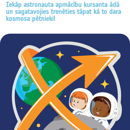
Iekāp astronauta apmācību kursanta ādā
un sagatavojies trenēties tāpat kā to dara
kosmosa pētnieki!