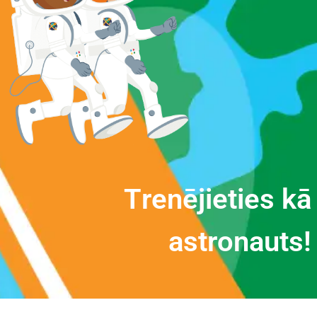
T
r
e
n
ē
j
i
e
t
i
e
s
k
ā
a
s
t
r
o
n
a
u
t
s
!