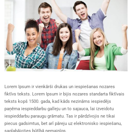
Lorem Ipsum ir vienkārši drukas un iespiešanas nozares
fiktīvs teksts. Lorem Ipsum ir bijis nozares standarta fiktīvais
teksts kopš 1500. gada, kad kāds nezināms iespiedējs
paņēma iespieddarbu galleju un to sajauca, lai izveidotu
iespieddarbu paraugu grāmatu. Tas ir pārdzīvojis ne tikai
piecus gadsimtus, bet arī pāreju uz elektronisko iespiešanu,
saglabājoties būtībā nemainīgs.