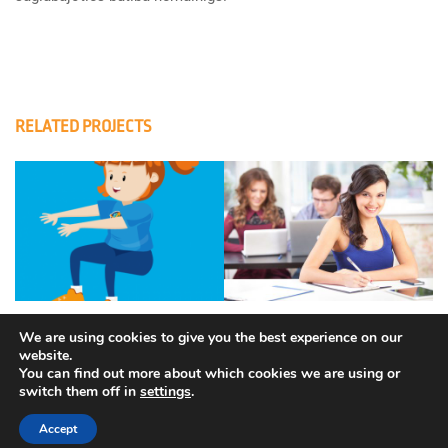
RELATED PROJECTS
We are using cookies to give you the best experience on our
website.
You can find out more about which cookies we are using or
switch them off in
settings
.
Autortiesības © Eiropas Kosmosa aģentūra. Visas tiesības
aizsargātas.
Accept