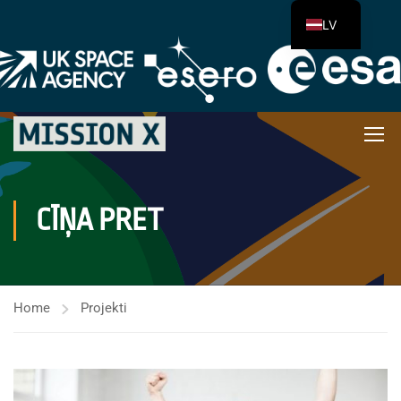
LV
CĪŅA PRET
Home
Projekti