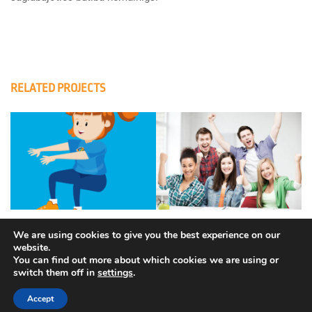
RELATED PROJECTS
We are using cookies to give you the best experience on our
website.
You can find out more about which cookies we are using or
switch them off in
settings
.
Autortiesības © Eiropas Kosmosa aģentūra. Visas tiesības
aizsargātas.
Accept