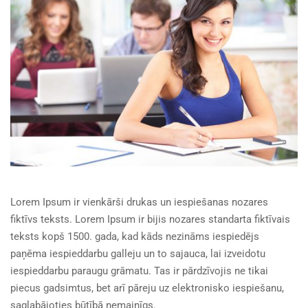
Lorem Ipsum ir vienkārši drukas un iespiešanas nozares
fiktīvs teksts. Lorem Ipsum ir bijis nozares standarta fiktīvais
teksts kopš 1500. gada, kad kāds nezināms iespiedējs
paņēma iespieddarbu galleju un to sajauca, lai izveidotu
iespieddarbu paraugu grāmatu. Tas ir pārdzīvojis ne tikai
piecus gadsimtus, bet arī pāreju uz elektronisko iespiešanu,
saglabājoties būtībā nemainīgs.