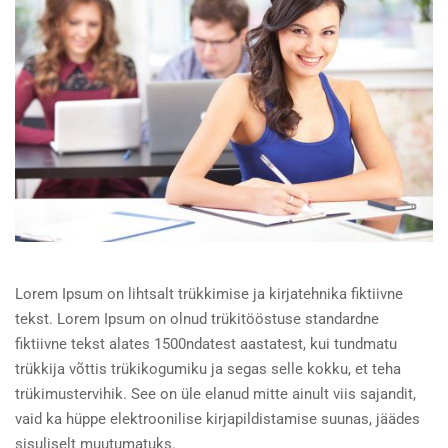
Lorem Ipsum on lihtsalt trükkimise ja kirjatehnika fiktiivne
tekst. Lorem Ipsum on olnud trükitööstuse standardne
fiktiivne tekst alates 1500ndatest aastatest, kui tundmatu
trükkija võttis trükikogumiku ja segas selle kokku, et teha
trükimustervihik. See on üle elanud mitte ainult viis sajandit,
vaid ka hüppe elektroonilise kirjapildistamise suunas, jäädes
sisuliselt muutumatuks.