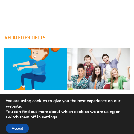
RELATED PROJECTS
We are using cookies to give you the best experience on our
website.
You can find out more about which cookies we are using or
switch them off in
settings
.
Copyright © Euroopa Kosmoseagentuur. Kõik õigused
kaitstud.
Accept