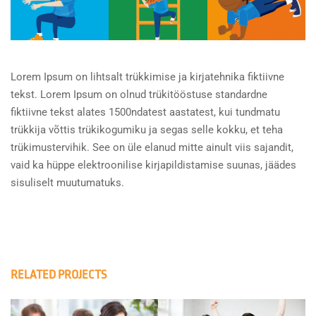
Lorem Ipsum on lihtsalt trükkimise ja kirjatehnika fiktiivne
tekst. Lorem Ipsum on olnud trükitööstuse standardne
fiktiivne tekst alates 1500ndatest aastatest, kui tundmatu
trükkija võttis trükikogumiku ja segas selle kokku, et teha
trükimustervihik. See on üle elanud mitte ainult viis sajandit,
vaid ka hüppe elektroonilise kirjapildistamise suunas, jäädes
sisuliselt muutumatuks.
RELATED PROJECTS